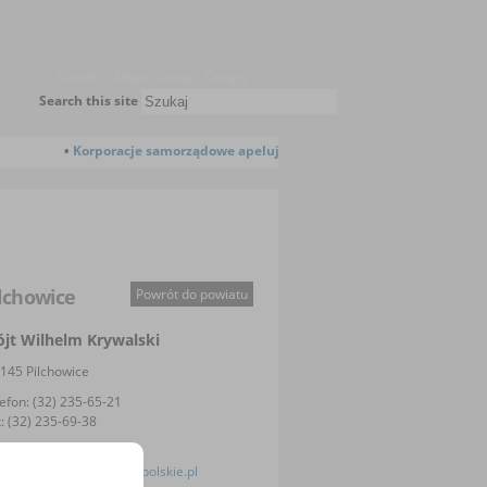
Kontakt
Mapa strony
Zaloguj
Search this site
Korporacje samorządowe apelują do Prezydenta RP o skierowanie
lchowice
Powrót do powiatu
jt
Wilhelm Krywalski
-145
Pilchowice
efon:
(32) 235-65-21
x:
(32) 235-69-38
il:
t.pilchowice.sgl@gminypolskie.pl