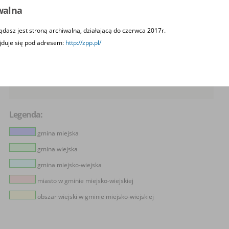
ww
walna
www
BIP
Prz
ądasz jest stroną archiwalną, działającą do czerwca 2017r.
jduje się pod adresem:
http://zpp.pl/
NIP
Re
Ro
Legenda:
gmina miejska
gmina wiejska
gmina miejsko-wiejska
miasto w gminie miejsko-wiejskiej
obszar wiejski w gminie miejsko-wiejskiej