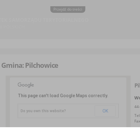
Przejdź do treści
TEK SAMORZĄDU TERYTORIALNEGO
W POLSKICH
Gmina: Pilchowice
Pi
This page can't load Google Maps correctly.
Wó
44
OK
Do you own this website?
Tel
Fa
ema
woj