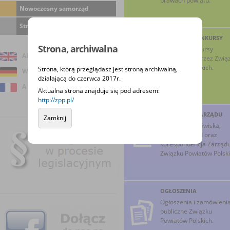
prawach powiatu.
Nowoczesny samorząd
Strona archiwalna
RANKINGI, KONKURSY
Strona, archiwalna
Ranking i konkursy
About us
prowadzone przez Zwią
Powiatów Polskich.
Strona, którą przeglądasz jest stroną archiwalną,
Wir über uns
działającą do czerwca 2017r.
A propos de nous
Aktualna strona znajduje się pod adresem:
http://zpp.pl/
INICJATYWY ZARZĄDU
Zamknij
Uchwały, stanowiska,
relacje z obrad oraz
korespondencja Zarząd
Związku Powiatów Polski
OGŁOSZENIA
Ogłoszenia i zamówieni
publiczne Związku
Powiatów Polskich.