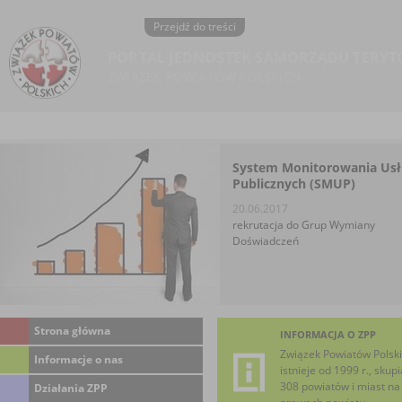
Przejdź do treści
PORTAL JEDNOSTEK SAMORZĄDU TERYT
ZWIĄZEK POWIATÓW POLSKICH
System Monitorowania Us
Publicznych (SMUP)
20.06.2017
rekrutacja do Grup Wymiany
Doświadczeń
Strona główna
INFORMACJA O ZPP
Związek Powiatów Polsk
Informacje o nas
istnieje od 1999 r., skupi
308 powiatów i miast na
Działania ZPP