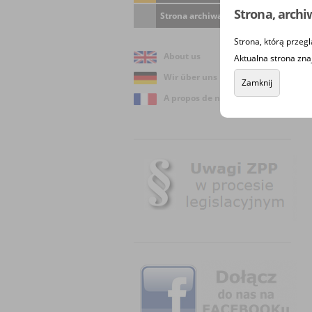
Strona, archi
Strona archiwalna
Strona, którą przegl
About us
Aktualna strona zna
Wir über uns
Zamknij
A propos de nous