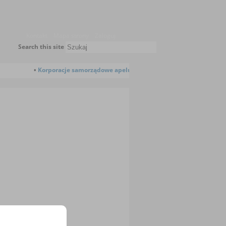
Kontakt
Mapa strony
Zaloguj
Search this site
Korporacje samorządowe apelują do Prezydenta RP o skierowani