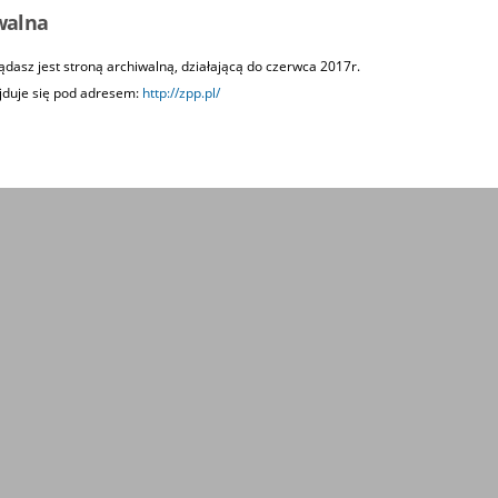
walna
ądasz jest stroną archiwalną, działającą do czerwca 2017r.
jduje się pod adresem:
http://zpp.pl/