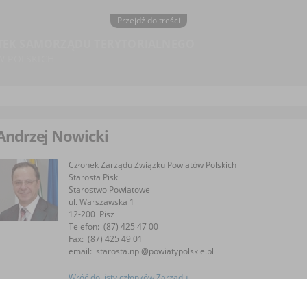
Przejdź do treści
TEK SAMORZĄDU TERYTORIALNEGO
W POLSKICH
Andrzej Nowicki
Członek Zarządu Związku Powiatów Polskich
Starosta Piski
Starostwo Powiatowe
ul. Warszawska 1
12-200
Pisz
Telefon:
(87) 425 47 00
Fax:
(87) 425 49 01
email:
starosta.npi@powiatypolskie.pl
Wróć do listy członków Zarządu