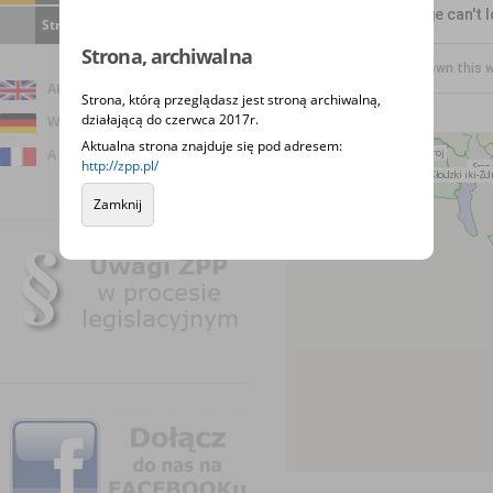
This page can't 
Strona archiwalna
Strona, archiwalna
Do you own this 
About us
Strona, którą przeglądasz jest stroną archiwalną,
działającą do czerwca 2017r.
Wir über uns
Aktualna strona znajduje się pod adresem:
A propos de nous
http://zpp.pl/
Zamknij