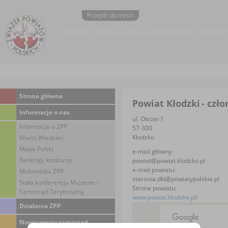
Przejdź do treści
PORTAL JEDNOSTEK SAMORZĄDU TERYT
ZWIĄZEK POWIATÓW POLSKICH
Strona główna
Powiat Kłodzki
- czł
Informacje o nas
ul. Okrzei 1
Informacja o ZPP
57-300
Kłodzko
Warto Wiedzieć
Mapa Polski
e-mail główny:
Rankingi, konkursy
powiat@powiat.klodzko.pl
e-mail powiatu:
Multimedia ZPP
starosta.dkl@powiatypolskie.pl
Stała konferencja Muzeum i
Strona powiatu:
Samorząd Terytorialny
www.powiat.klodzko.pl/
Działania ZPP
Nowoczesny samorząd