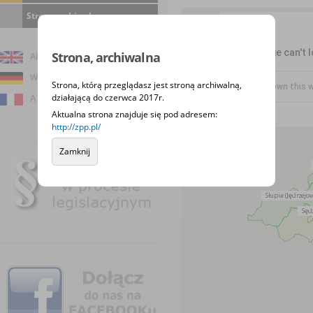
Strona archiwalna
This page can't 
Strona, archiwalna
About us
Wir über uns
Strona, którą przeglądasz jest stroną archiwalną,
Do you own this 
działającą do czerwca 2017r.
A propos de nous
Aktualna strona znajduje się pod adresem:
http://zpp.pl/
Zamknij