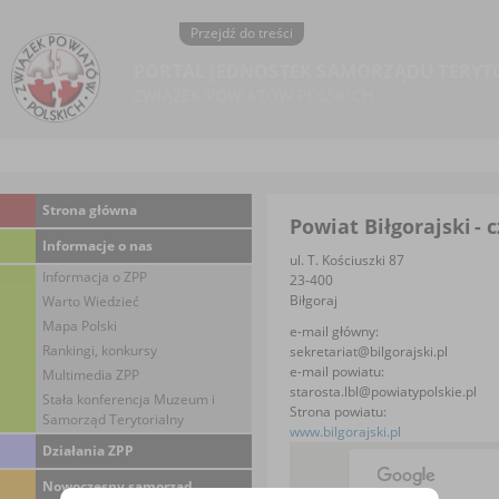
Przejdź do treści
PORTAL JEDNOSTEK SAMORZĄDU TERYT
ZWIĄZEK POWIATÓW POLSKICH
Strona główna
Powiat Biłgorajski
- 
Informacje o nas
ul. T. Kościuszki 87
Informacja o ZPP
23-400
Biłgoraj
Warto Wiedzieć
Mapa Polski
e-mail główny:
Rankingi, konkursy
sekretariat@bilgorajski.pl
e-mail powiatu:
Multimedia ZPP
starosta.lbl@powiatypolskie.pl
Stała konferencja Muzeum i
Strona powiatu:
Samorząd Terytorialny
www.bilgorajski.pl
Działania ZPP
Nowoczesny samorząd