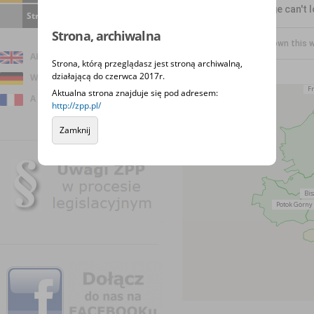
This page can't 
Strona archiwalna
Strona, archiwalna
Do you own this 
About us
Strona, którą przeglądasz jest stroną archiwalną,
działającą do czerwca 2017r.
Wir über uns
Aktualna strona znajduje się pod adresem:
A propos de nous
http://zpp.pl/
Zamknij